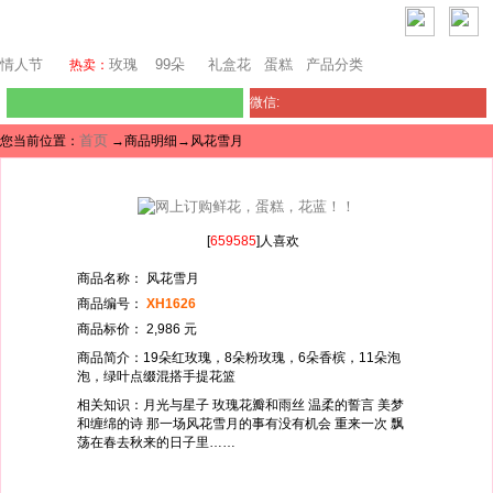
西雅图鲜花网
情人节
玫瑰
99朵
礼盒花
蛋糕
产品分类
热卖：
微信:
首页
您当前位置：
→商品明细→风花雪月
[
659585
]人喜欢
商品名称： 风花雪月
商品编号：
XH1626
商品标价： 2,986 元
商品简介：19朵红玫瑰，8朵粉玫瑰，6朵香槟，11朵泡
泡，绿叶点缀混搭手提花篮
相关知识：月光与星子 玫瑰花瓣和雨丝 温柔的誓言 美梦
和缠绵的诗 那一场风花雪月的事有没有机会 重来一次 飘
荡在春去秋来的日子里……