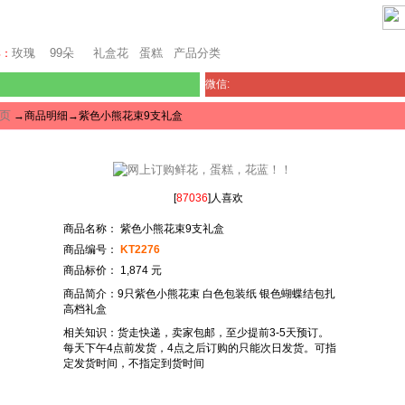
西雅图鲜花网
玫瑰
99朵
礼盒花
蛋糕
产品分类
卖：
微信:
页
→商品明细→紫色小熊花束9支礼盒
[
87036
]人喜欢
商品名称： 紫色小熊花束9支礼盒
商品编号：
KT2276
商品标价： 1,874 元
商品简介：9只紫色小熊花束 白色包装纸 银色蝴蝶结包扎
高档礼盒
相关知识：货走快递，卖家包邮，至少提前3-5天预订。
每天下午4点前发货，4点之后订购的只能次日发货。可指
定发货时间，不指定到货时间