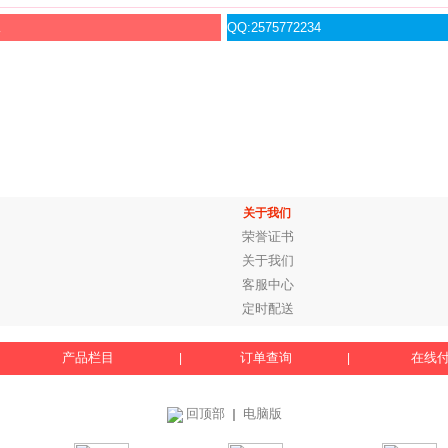
服
QQ:2575772234
关于我们
荣誉证书
关于我们
客服中心
定时配送
产品栏目
订单查询
在线
|
|
回顶部
电脑版
｜