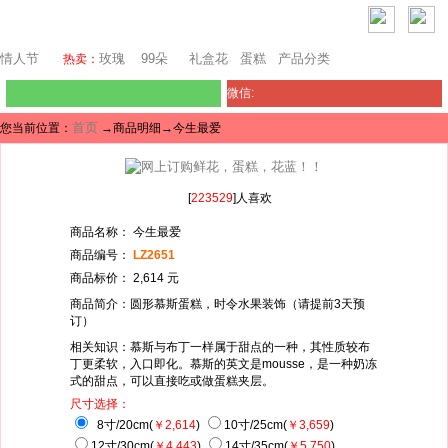
西雅图鲜花网
情人节
玫瑰
99朵
礼盒花
蛋糕
产品分类
热卖：
微信:
首页
您当前位置：
→商品明细→今生最爱
[
223529
]人喜欢
商品名称： 今生最爱
商品编号：
LZ2651
商品标价： 2,614 元
商品简介：圆形慕斯蛋糕，时令水果装饰（请提前3天预
订）
相关知识：慕斯与布丁一样属于甜点的一种，其性质较布
丁更柔软，入口即化。慕斯的英文是mousse，是一种奶冻
式的甜点，可以直接吃或做蛋糕夹层。
尺寸选择：
8寸/20cm(
￥2,614
)
10寸/25cm(
￥3,659
)
12寸/30cm(
￥4,443
)
14寸/35cm(
￥5,750
)