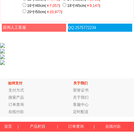
16寸/40cm(
￥7,057
)
18寸/45cm(
￥9,147
)
20寸/50cm(
￥10,977
)
咨询人工客服
QQ:2575772234
如何支付
关于我们
支付方式
荣誉证书
搜索产品
关于我们
订单查询
客服中心
在线付款
定时配送
首页
产品栏目
订单查询
在线付款
|
|
|