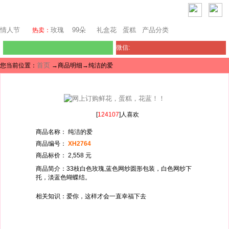
西雅图鲜花网
情人节
玫瑰
99朵
礼盒花
蛋糕
产品分类
热卖：
微信:
首页
您当前位置：
→商品明细→纯洁的爱
[
124107
]人喜欢
商品名称： 纯洁的爱
商品编号：
XH2764
商品标价： 2,558 元
商品简介：33枝白色玫瑰,蓝色网纱圆形包装，白色网纱下
托，淡蓝色蝴蝶结。
相关知识：爱你，这样才会一直幸福下去