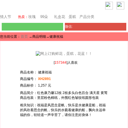
西雅图鲜花网
情人节
玫瑰
99朵
礼盒花
蛋糕
产品分类
热卖：
微信:
首页
您当前位置：
→商品明细→健康祝福
[
157344
]人喜欢
商品名称： 健康祝福
商品编号：
XH2891
商品标价： 1,257 元
商品简介：红色康乃馨12枝 2枝多头白色百合 满天星 黄莺
商品包装：里层粉色棉纸，外围红色皱纹纸圆形包装
相关知识：祝福是风思念是帆，快乐是水健康是船，祝福
的风吹着思念的帆，快乐的水载着健康的船，飘向永远幸
福的你，轻轻道一声辛苦了，请你注意好身体！