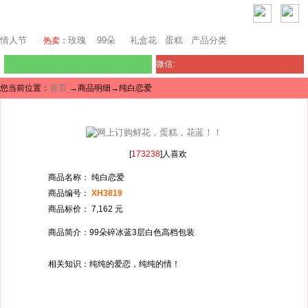
西雅图鲜花网
情人节
玫瑰
99朵
礼盒花
蛋糕
产品分类
热卖：
微信:
首页
您当前位置：
→商品明细→纯白恋爱
[
173238
]人喜欢
商品名称： 纯白恋爱
商品编号：
XH3819
商品标价： 7,162 元
商品简介：99朵碎冰蓝3层白色高档包装
相关知识：纯纯的爱恋，纯纯的情！