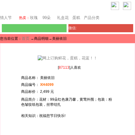
西雅图鲜花网
情人节
玫瑰
99朵
礼盒花
蛋糕
产品分类
热卖：
微信:
首页
您当前位置：
→商品明细→美丽依旧
[
87113
]人喜欢
商品名称： 美丽依旧
商品编号：
XH4099
商品标价： 2,499 元
商品简介：花材：99朵红色康乃馨，黄莺外围；包装：粉
色皱纹纸包装，丝带结扎
相关知识：祝福您节日快乐!