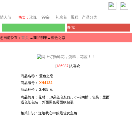
西雅图鲜花网
情人节
玫瑰
99朵
礼盒花
蛋糕
产品分类
热卖：
微信:
首页
您当前位置：
→商品明细→蓝色之恋
[
186987
]人喜欢
商品名称： 蓝色之恋
商品编号：
XH4124
商品标价： 2,465 元
商品简介：花材：19朵蓝色妖姬，小花间插，包装：里面
透色纸包装，外面黑色雾面纸包装
相关知识：送给我心中的最佳女主角！