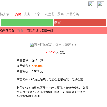
西雅图鲜花网
情人节
玫瑰
99朵
礼盒花
蛋糕
产品分类
热卖：
微信:
首页
您当前位置：
→商品明细→深情一刻
[
210456
]人喜欢
商品名称： 深情一刻
商品编号：
XH4408
商品标价： 4,963 元
商品简介：99支红玫瑰，黑色包装纸包装，黑纱包裹
相关知识：如果祝愿是一片叶，愿你拥有绿色森林，如果
快乐是一粒沙，愿你踏遍洁白海滩，如果幸福是一滴水，
祝你畅游蔚蓝海洋