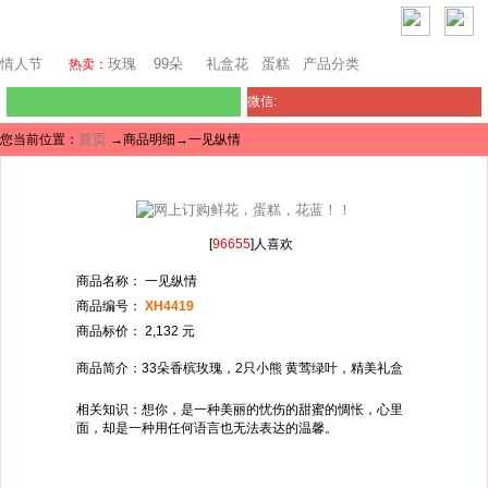
西雅图鲜花网
情人节
玫瑰
99朵
礼盒花
蛋糕
产品分类
热卖：
微信:
首页
您当前位置：
→商品明细→一见纵情
[
96655
]人喜欢
商品名称： 一见纵情
商品编号：
XH4419
商品标价： 2,132 元
商品简介：33朵香槟玫瑰，2只小熊 黄莺绿叶，精美礼盒
相关知识：想你，是一种美丽的忧伤的甜蜜的惆怅，心里
面，却是一种用任何语言也无法表达的温馨。