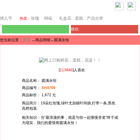
西雅图鲜花网
情人节
玫瑰
99朵
礼盒花
蛋糕
产品分类
热卖：
微信:
首页
您当前位置：
→商品明细→圆满永恒
[
113846
]人喜欢
商品名称： 圆满永恒
商品编号：
XH4706
商品标价： 1,672 元
商品简介：19朵红玫瑰,绿叶尤加丽叶间插,灯带一条,黑色
高档包装.
相关知识：当“最浪漫的事，就是与你一起慢慢变老”终于成
为现实，我们的爱情将圆满永恒！