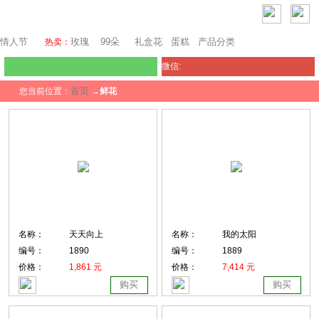
西雅图鲜花网
情人节
玫瑰
99朵
礼盒花
蛋糕
产品分类
热卖：
微信:
首页
您当前位置：
→
鲜花
名称：
天天向上
名称：
我的太阳
编号：
1890
编号：
1889
价格：
1,861 元
价格：
7,414 元
购买
购买