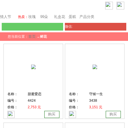
西雅图鲜花网
情人节
玫瑰
99朵
礼盒花
蛋糕
产品分类
热卖：
微信:
首页
您当前位置：
→
鲜花
名称：
甜蜜爱恋
名称：
守候一生
编号：
4424
编号：
3438
价格：
2,753 元
价格：
3,151 元
购买
购买